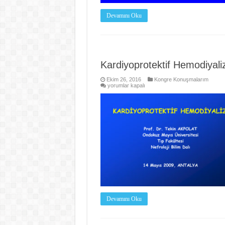
Devamını Oku
Kardiyoprotektif Hemodiyali
Ekim 26, 2016
Kongre Konuşmalarım
Kardiyoprotektif
yorumlar kapalı
Hemodiyaliz
için
Devamını Oku