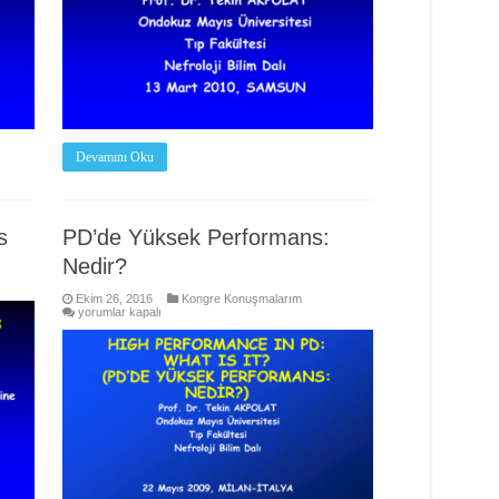
Devamını Oku
s
PD’de Yüksek Performans:
Nedir?
Ekim 26, 2016
Kongre Konuşmalarım
PD’de
yorumlar kapalı
Yüksek
Performans:
Nedir?
için