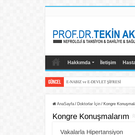
Hakkımda
İletişim
Hasta
Güncel
E-NABIZ ve E-DEVLET ŞİFRESİ
E-NABIZ PAYLAŞIM SEÇENEKLERİ
KAYA TUZU VE TANSİYON
AnaSayfa
/
Doktorlar İçin
/
Kongre Konuşmala
KOLESTEROL İLACINA BAŞLAYAN H
Kongre Konuşmalarım
GÜNDE 8 BARDAK SU
BÖBREK HASTALIĞI NEDEN ARTIYOR
Vakalarla Hipertansiyon