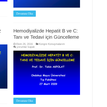
Devamını Oku
z
Hemodiyalizde Hepatit B ve C:
Tanı ve Tedavi için Güncelleme
Ekim 26, 2016
Kongre Konuşmalarım
Hemodiyalizde
yorumlar kapalı
Hepatit
B
ve
C:
Tanı
ve
Tedavi
için
Güncelleme
için
Devamını Oku