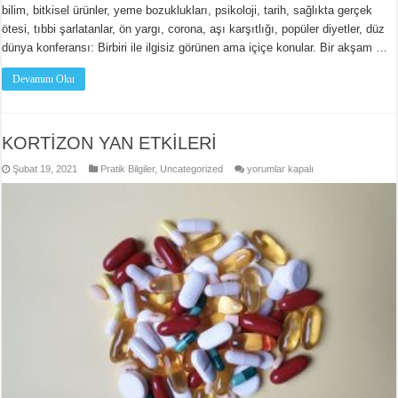
bilim, bitkisel ürünler, yeme bozuklukları, psikoloji, tarih, sağlıkta gerçek
ötesi, tıbbi şarlatanlar, ön yargı, corona, aşı karşıtlığı, popüler diyetler, düz
dünya konferansı: Birbiri ile ilgisiz görünen ama içiçe konular. Bir akşam …
Devamını Oku
KORTİZON YAN ETKİLERİ
KORTİZON
Şubat 19, 2021
Pratik Bilgiler
,
Uncategorized
yorumlar kapalı
YAN
ETKİLERİ
için