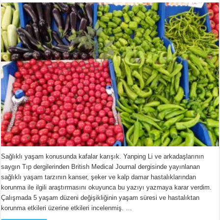
SAĞLIKLI
YAŞAM
için
Sağlıklı yaşam konusunda kafalar karışık. Yanping Li ve arkadaşlarının
saygın Tıp dergilerinden British Medical Journal dergisinde yayınlanan
sağlıklı yaşam tarzının kanser, şeker ve kalp damar hastalıklarından
korunma ile ilgili araştırmasını okuyunca bu yazıyı yazmaya karar verdim.
Çalışmada 5 yaşam düzeni değişikliğinin yaşam süresi ve hastalıktan
korunma etkileri üzerine etkileri incelenmiş. …