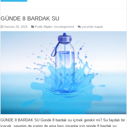
GÜNDE 8 BARDAK SU
GÜNDE
Haziran 26, 2026
Pratik Bilgiler
,
Uncategorized
yorumlar kapalı
8
BARDAK
SU
için
GÜNDE 8 BARDAK SU Günde 8 bardak su içmek gerekir mi? Su faydalı bir
içecek, severim de içerim de ama bazı insanlar için günde 8 bardak su