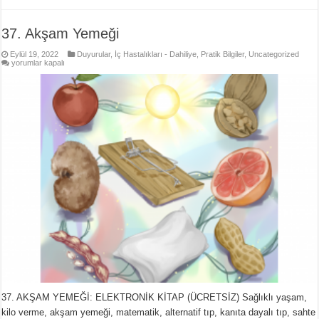
37. Akşam Yemeği
Eylül 19, 2022
Duyurular
,
İç Hastalıkları - Dahiliye
,
Pratik Bilgiler
,
Uncategorized
37.
yorumlar kapalı
Akşam
Yemeği
için
37. AKŞAM YEMEĞİ: ELEKTRONİK KİTAP (ÜCRETSİZ) Sağlıklı yaşam,
kilo verme, akşam yemeği, matematik, alternatif tıp, kanıta dayalı tıp, sahte