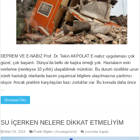
DEPREM VE E-NABIZ Prof. Dr. Tekin AKPOLAT E-nabız uygulaması çok
güzel, çok başarılı. Dünya’da belki de başka örneği yok. Hastaların eski
verilerine (nerdeyse 10 yıllık) ulaşabilmek mümkün. Bu durum özellikle uzun
süreli hastalığı olanlarda bazen yaşamsal bilgilere ulaşılmasına yardımcı
oluyor. Ancak pratikte karşılaşılan bazı zorluklar var. Bu konuda daha önce
…
Devamını Oku
SU İÇERKEN NELERE DİKKAT ETMELİYİM
SU
Mart 24, 2024
Pratik Bilgiler
,
Uncategorized
yorumlar kapalı
İÇERKEN
NELERE