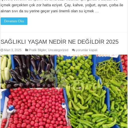
içmek gerçekten çok zor hatta eziyet. Çay, kahve, yoğurt, ayran, çorba ile
alınan sıvı da su yerine geçer yani önemli olan su içmek …
Devamını Oku
SAĞLIKLI YAŞAM NEDİR NE DEĞİLDİR 2025
SAĞLIKLI
Mart 3, 2025
Pratik Bilgiler
,
Uncategorized
yorumlar kapalı
YAŞAM
NEDİR
NE
DEĞİLDİR
2025
için