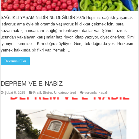
SAĞLIKLI YAŞAM NEDİR NE DEĞİLDİR 2025 Hepimiz sağlıklı yaşamak
istiyoruz ama öyle bir ortamda yaşıyoruz ki dikkat çekmek için, para
kazanmak için insanların sağlığını tehlikeye atanlar var. Şöhreti azıcık
ucundan yakalayan karışımlar hazırlıyor, kitap yazıyor, diyet öneriyor. Kimi
iyi niyetli kimi ise… Kim doğru söylüyor. Gerçi tek doğru da yok. Herkesin
yemek hakkında bir fikri var. Yemek …
Devamını Oku
DEPREM VE E-NABIZ
DEPREM
Şubat 6, 2025
Pratik Bilgiler
,
Uncategorized
yorumlar kapalı
VE
E-
NABIZ
için