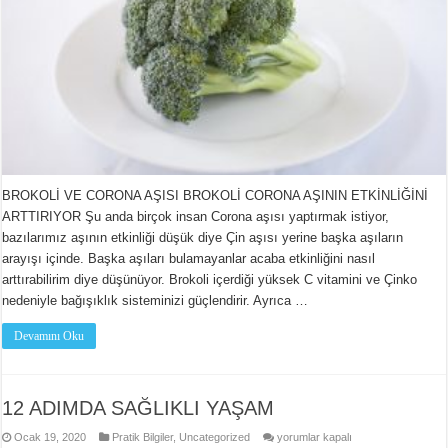
BROKOLİ VE CORONA AŞISI BROKOLİ CORONA AŞININ ETKİNLİĞİNİ
ARTTIRIYOR Şu anda birçok insan Corona aşısı yaptırmak istiyor,
bazılarımız aşının etkinliği düşük diye Çin aşısı yerine başka aşıların
arayışı içinde. Başka aşıları bulamayanlar acaba etkinliğini nasıl
arttırabilirim diye düşünüyor. Brokoli içerdiği yüksek C vitamini ve Çinko
nedeniyle bağışıklık sisteminizi güçlendirir. Ayrıca …
Devamını Oku
12 ADIMDA SAĞLIKLI YAŞAM
12
Ocak 19, 2020
Pratik Bilgiler
,
Uncategorized
yorumlar kapalı
ADIMDA