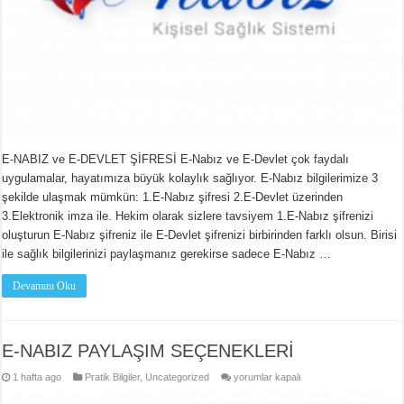
E-NABIZ ve E-DEVLET ŞİFRESİ E-Nabız ve E-Devlet çok faydalı
uygulamalar, hayatımıza büyük kolaylık sağlıyor. E-Nabız bilgilerimize 3
şekilde ulaşmak mümkün: 1.E-Nabız şifresi 2.E-Devlet üzerinden
3.Elektronik imza ile. Hekim olarak sizlere tavsiyem 1.E-Nabız şifrenizi
oluşturun E-Nabız şifreniz ile E-Devlet şifrenizi birbirinden farklı olsun. Birisi
ile sağlık bilgilerinizi paylaşmanız gerekirse sadece E-Nabız …
Devamını Oku
E-NABIZ PAYLAŞIM SEÇENEKLERİ
E-
1 hafta ago
Pratik Bilgiler
,
Uncategorized
yorumlar kapalı
NABIZ
PAYLAŞIM