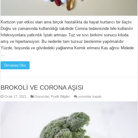
Kortizon yan etkisi olan ama birçok hastalıkta da hayat kurtarıcı bir ilaçtır.
Doğru ve zamanında kullanıldığı takdirde Corona tedavisinde bile kullanılır.
İnfeksiyonlara yatkınlık İştah artması Tuz ve sıvı birikimi sonucu kiloda
artış ve hipertansiyon: Bu nedenle tam tuzsuz beslenme yapılmalıdır
Yüzde, boyunda ve gövdedeki yağlanma Kemik erimesi Kas ağrısı Midede
…
Devamını Oku
BROKOLİ VE CORONA AŞISI
BROKOLİ
Ocak 17, 2021
Duyurular
,
Pratik Bilgiler
yorumlar kapalı
VE
CORONA
AŞISI
için