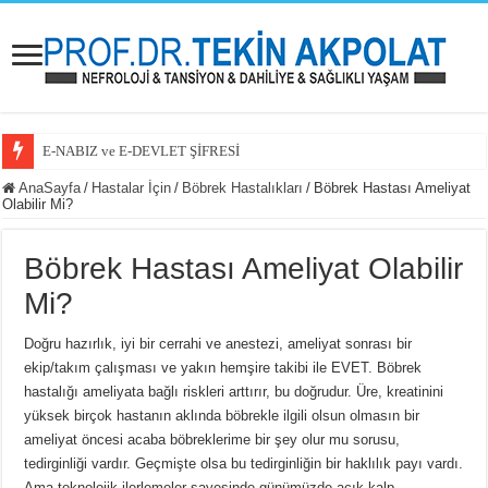
E-NABIZ ve E-DEVLET ŞİFRESİ
E-NABIZ PAYLAŞIM SEÇENEKLERİ
AnaSayfa
/
Hastalar İçin
/
Böbrek Hastalıkları
/
Böbrek Hastası Ameliyat
Olabilir Mi?
KAYA TUZU VE TANSİYON
KOLESTEROL İLACINA BAŞLAYAN HASTAM
Böbrek Hastası Ameliyat Olabilir
GÜNDE 8 BARDAK SU
Mi?
BÖBREK HASTALIĞI NEDEN ARTIYOR
Doğru hazırlık, iyi bir cerrahi ve anestezi, ameliyat sonrası bir
BÖBREK HASTALARI İÇİN YENİ UMUT/İLAÇ
ekip/takım çalışması ve yakın hemşire takibi ile EVET. Böbrek
hastalığı ameliyata bağlı riskleri arttırır, bu doğrudur. Üre, kreatinini
EVRE 2 BÖBREK YETMEZLİĞİ
yüksek birçok hastanın aklında böbrekle ilgili olsun olmasın bir
BÖBREK HASTASI ZAYIFLAMA İĞNESİ KULLANABİLİR Mİ?
ameliyat öncesi acaba böbreklerime bir şey olur mu sorusu,
tedirginliği vardır. Geçmişte olsa bu tedirginliğin bir haklılık payı vardı.
BÖBREK HASTASI KREATİN KULLANABİLİR Mİ?
Ama teknolojik ilerlemeler sayesinde günümüzde açık kalp