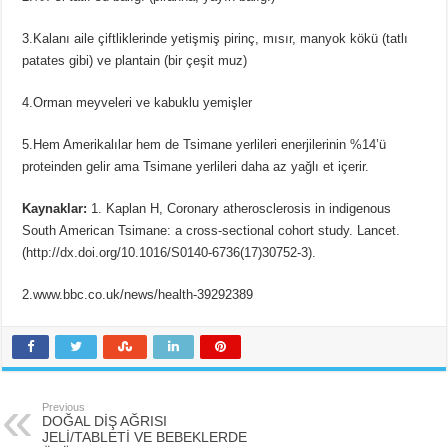
3.Kalanı aile çiftliklerinde yetişmiş pirinç, mısır, manyok kökü (tatlı
patates gibi) ve plantain (bir çeşit muz)
4.Orman meyveleri ve kabuklu yemişler
5.Hem Amerikalılar hem de Tsimane yerlileri enerjilerinin %14’ü
proteinden gelir ama Tsimane yerlileri daha az yağlı et içerir.
Kaynaklar:
1. Kaplan H, Coronary atherosclerosis in indigenous
South American Tsimane: a cross-sectional cohort study. Lancet.
(http://dx.doi.org/10.1016/S0140-6736(17)30752-3).
2.www.bbc.co.uk/news/health-39292389
Previous
DOĞAL DİŞ AĞRISI
JELİ/TABLETİ VE BEBEKLERDE