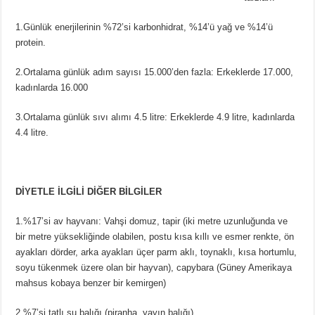
1.Günlük enerjilerinin %72’si karbonhidrat, %14’ü yağ ve %14’ü
protein.
2.Ortalama günlük adım sayısı 15.000’den fazla: Erkeklerde 17.000,
kadınlarda 16.000
3.Ortalama günlük sıvı alımı 4.5 litre: Erkeklerde 4.9 litre, kadınlarda
4.4 litre.
DİYETLE İLGİLİ DİĞER BİLGİLER
1.%17’si av hayvanı: Vahşi domuz, tapir (iki metre uzunluğunda ve
bir metre yüksekliğinde olabilen, postu kısa kıllı ve esmer renkte, ön
ayakları dörder, arka ayakları üçer parm aklı, toynaklı, kısa hortumlu,
soyu tükenmek üzere olan bir hayvan), capybara (Güney Amerikaya
mahsus kobaya benzer bir kemirgen)
2.%7’si tatlı su balığı (piranha, yayın balığı)