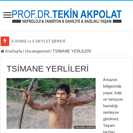
E-NABIZ ve E-DEVLET ŞİFRESİ
E-NABIZ PAYLAŞIM SEÇENEKLERİ
AnaSayfa
/
Uncategorized
/
TSİMANE YERLİLERİ
KAYA TUZU VE TANSİYON
TSİMANE YERLİLERİ
KOLESTEROL İLACINA BAŞLAYAN HASTAM
GÜNDE 8 BARDAK SU
Amazon
bölgesinde
BÖBREK HASTALIĞI NEDEN ARTIYOR
yaşar, kalp
BÖBREK HASTALARI İÇİN YENİ UMUT/İLAÇ
ve tansiyon
hastalığı
EVRE 2 BÖBREK YETMEZLİĞİ
nerdeyse
BÖBREK HASTASI ZAYIFLAMA İĞNESİ KULLANABİLİR Mİ?
görülmez.
Yaşam
BÖBREK HASTASI KREATİN KULLANABİLİR Mİ?
tarzları: