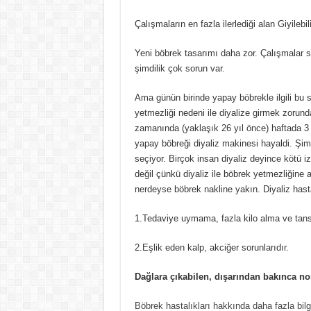
Çalışmaların en fazla ilerlediği alan Giyilebi
Yeni böbrek tasarımı daha zor. Çalışmalar 
şimdilik çok sorun var.
Ama günün birinde yapay böbrekle ilgili bu 
yetmezliği nedeni ile diyalize girmek zorun
zamanında (yaklaşık 26 yıl önce) haftada 3
yapay böbreği diyaliz makinesi hayaldi. Şim
seçiyor. Birçok insan diyaliz deyince kötü 
değil çünkü diyaliz ile böbrek yetmezliğine a
nerdeyse böbrek nakline yakın. Diyaliz hasta
1.Tedaviye uymama, fazla kilo alma ve tans
2.Eşlik eden kalp, akciğer sorunlarıdır.
Dağlara çıkabilen, dışarından bakınca no
Böbrek hastalıkları hakkında daha fazla bilg