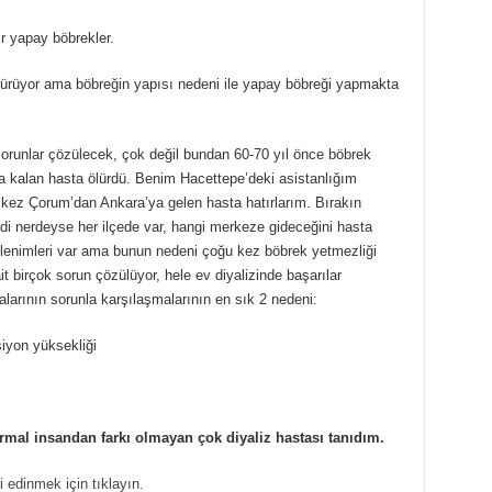
lir yapay böbrekler.
sürüyor ama böbreğin yapısı nedeni ile yapay böbreği yapmakta
sorunlar çözülecek, çok değil bundan 60-70 yıl önce böbrek
da kalan hasta ölürdü. Benim Hacettepe’deki asistanlığım
 kez Çorum’dan Ankara’ya gelen hasta hatırlarım. Bırakın
di nerdeyse her ilçede var, hangi merkeze gideceğini hasta
izlenimleri var ama bunun nedeni çoğu kez böbrek yetmezliği
it birçok sorun çözülüyor, hele ev diyalizinde başarılar
larının sorunla karşılaşmalarının en sık 2 nedeni:
iyon yüksekliği
rmal insandan farkı olmayan çok diyaliz hastası tanıdım.
i edinmek için tıklayın.