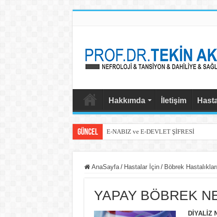
Hakkımda
İletişim
Hasta
Güncel
E-NABIZ ve E-DEVLET ŞİFRESİ
E-NABIZ PAYLAŞIM SEÇENEKLERİ
KAYA TUZU VE TANSİYON
AnaSayfa
/
Hastalar İçin
/
Böbrek Hastalıklar
KOLESTEROL İLACINA BAŞLAYAN H
YAPAY BÖBREK N
GÜNDE 8 BARDAK SU
BÖBREK HASTALIĞI NEDEN ARTIYOR
DİYALİZ