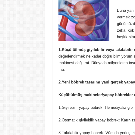
BÖBREK HASTALARI İÇİN YENİ UMUT
Buna yani
EVRE 2 BÖBREK YETMEZLİĞİ
vermek zo
günümüzdek
BÖBREK HASTASI ZAYIFLAMA İĞNESİ
zeka, kök 
BÖBREK HASTASI KREATİN KULLANA
başlık al
1.Küçültülmüş giyilebilir veya takılabilir 
değerlendirmek ne kadar doğru bilmiyorum a
makinesi değil mi. Dünyada milyonlarca ins
mu.
2.Yeni böbrek tasarımı yani gerçek yapay
Küçültülmüş makineler/yapay böbrekler de
1.Giyilebilir yapay böbrek: Hemodiyaliz gibi 
2.Otomatik giyilebilir yapay böbrek: Karın zar
3.Takılabilir yapay böbrek: Vücuda yerleştiri