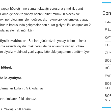
/İLAÇ
 yapay böbreğin ne zaman olacağı sorusuna şimdilik yanıt
Son
r ama gelecekte yapay böbrek elbet mümkün olacak ve
i nefrologların işleri değişecek. Teknolojik gelişmeler, yapay
 KULLANABİLİR Mİ?
E-N
hücre konusunda çalışmalar son sürat gidiyor. Bu çalışmaları 2
BİLİR Mİ?
E-N
tında incelemek mümkün:
KAY
diyaliz makineleri
. Bunları günümüzde yapay böbrek olarak
KOL
ma aslında diyaliz makineleri de bir anlamda yapay böbrek
an diyaliz makinesi yani yapay böbrekle yaşamını sürdürmüyor
GÜN
BÖB
 böbrek.
BÖB
EVR
 3e ayrılıyor.
BÖB
KUL
damarları kullanır, 5 kilodan az
BÖB
ını kullanır, 2 kilodan az.
Mİ?
lir. Yaklaşık 500 gram.