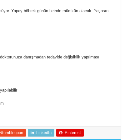
dönüyor. Yapay böbrek günün birinde mümkün olacak. Yaşasın
, doktorunuza danışmadan tedavide değişiklik yapılması
apılabilir
om
Stumbleupon
LinkedIn
Pinterest