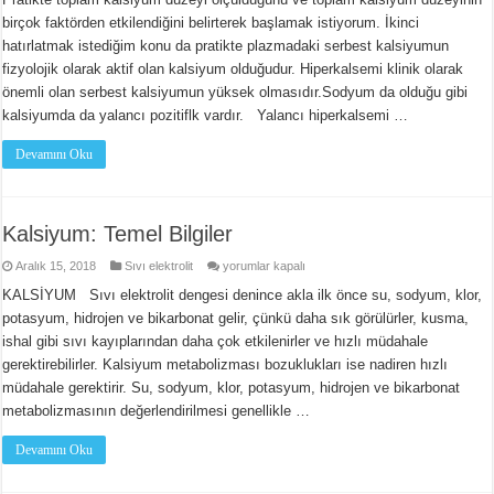
birçok faktörden etkilendiğini belirterek başlamak istiyorum. İkinci
hatırlatmak istediğim konu da pratikte plazmadaki serbest kalsiyumun
fizyolojik olarak aktif olan kalsiyum olduğudur. Hiperkalsemi klinik olarak
önemli olan serbest kalsiyumun yüksek olmasıdır.Sodyum da olduğu gibi
kalsiyumda da yalancı pozitiflk vardır. Yalancı hiperkalsemi …
Devamını Oku
Kalsiyum: Temel Bilgiler
Kalsiyum:
Aralık 15, 2018
Sıvı elektrolit
yorumlar kapalı
Temel
Bilgiler
KALSİYUM Sıvı elektrolit dengesi denince akla ilk önce su, sodyum, klor,
için
potasyum, hidrojen ve bikarbonat gelir, çünkü daha sık görülürler, kusma,
ishal gibi sıvı kayıplarından daha çok etkilenirler ve hızlı müdahale
gerektirebilirler. Kalsiyum metabolizması bozuklukları ise nadiren hızlı
müdahale gerektirir. Su, sodyum, klor, potasyum, hidrojen ve bikarbonat
metabolizmasının değerlendirilmesi genellikle …
Devamını Oku