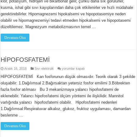
klor, potasyum, hidrojen ve bikarbonat gelir, çünkü daha sık görülürler,
kusma, ishal gibi sıvı kayıplarından daha çok etkilenirler ve hızlı müdahale
gerektirebilirler. Hipomagnezemi hipokalsemi ve hipopotasemiye neden
olabilir ve hipomagnezemiyi tedavi etmeden hipokalsemi ve hipopotasemi
düzeltilemez. Magnezyum metabolizmasının temel …
Devamını Oku
HİPOFOSFATEMİ
HİPOFOSFATEMİ
Aralık 16, 2018
Sıvı elektrolit
yorumlar kapalı
için
HİPOFOSFATEMİ Kan fosforunun düşük olmasıdır. Teorik olarak 3 şekilde
oluşabilir: 1.Dağılımsal 2.Bağırsaktan yetersiz fosfor emilimi 3.Böbrekten
fazla fosfor atılması Bu 3 mekanizmaya yalancı hipofosfatemi de
eklenebilir. Yalancı hipofosfatemi ölçüm yöntemi ile ilişkilidir. Mannitol
varlığında yalancı hipofosfatemi olabilir. Hipofosfatemi nedenleri
1.Dağılımsal:Respiratuvar alkaloz, glukoz, fruktoz uygulaması, damardan
beslenme …
Devamını Oku