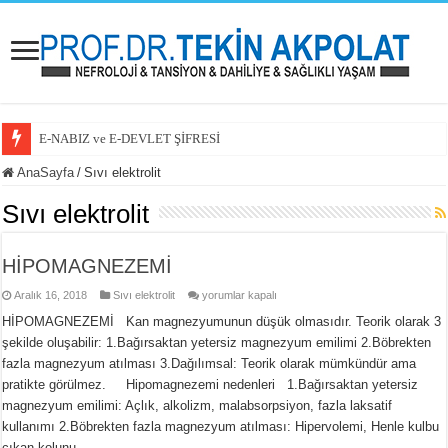
E-NABIZ ve E-DEVLET ŞİFRESİ
E-NABIZ PAYLAŞIM SEÇENEKLERİ
AnaSayfa
/
Sıvı elektrolit
KAYA TUZU VE TANSİYON
Sıvı elektrolit
KOLESTEROL İLACINA BAŞLAYAN HASTAM
HİPOMAGNEZEMİ
GÜNDE 8 BARDAK SU
HİPOMAGNEZEMİ
Aralık 16, 2018
Sıvı elektrolit
yorumlar kapalı
BÖBREK HASTALIĞI NEDEN ARTIYOR
için
HİPOMAGNEZEMİ Kan magnezyumunun düşük olmasıdır. Teorik olarak 3
BÖBREK HASTALARI İÇİN YENİ UMUT/İLAÇ
şekilde oluşabilir: 1.Bağırsaktan yetersiz magnezyum emilimi 2.Böbrekten
EVRE 2 BÖBREK YETMEZLİĞİ
fazla magnezyum atılması 3.Dağılımsal: Teorik olarak mümkündür ama
pratikte görülmez. Hipomagnezemi nedenleri 1.Bağırsaktan yetersiz
BÖBREK HASTASI ZAYIFLAMA İĞNESİ KULLANABİLİR Mİ?
magnezyum emilimi: Açlık, alkolizm, malabsorpsiyon, fazla laksatif
kullanımı 2.Böbrekten fazla magnezyum atılması: Hipervolemi, Henle kulbu
BÖBREK HASTASI KREATİN KULLANABİLİR Mİ?
çıkan kolunu …