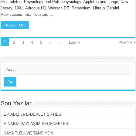
Electrolytes. Physiology and Pathophysiology. Appleton and Lange, New
Jersey, 1991. Adrogue HJ, Wesson DE. Potassium. Libra & Gemini
Publications, Inc. Houston, …
Devamını Oku
1
2
3
4
5
»
...
Last »
Page 1 of 7
Son Yazılar
E-NABIZ ve E-DEVLET ŞİFRESİ
E-NABIZ PAYLAŞIM SEÇENEKLERİ
KAYA TUZU VE TANSİYON