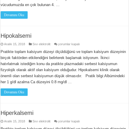
vücudumuzda en çok bulunan 4. …
Devamını Oku
Hipokalsemi
Hipokalsemi
Aralık 15, 2018
Sıvı elektrolit
yorumlar kapalı
için
Pratikte toplam kalsiyum düzeyi ölçüldüğünü ve toplam kalsiyum düzeyinin
birçok faktörden etkilendiğini belirterek başlamak istiyorum. İkinci
hatırlatmak istediğim konu da pratikte plazmadaki serbest kalsiyumun
fizyolojik olarak aktif olan kalsiyum olduğudur. Hipokalsemi klinik olarak
önemli olan serbest kalsiyumun düşük olmasıdır. Pratik bilgi:Albümindeki
her 1 g/dl azalma Ca düzeyini 0.8 mg/dl …
Devamını Oku
Hiperkalsemi
Hiperkalsemi
Aralık 15, 2018
Sıvı elektrolit
yorumlar kapalı
için
Pratikte toplam kalsiyum düzeyi ölçüldüğünü ve toplam kalsiyum düzeyinin