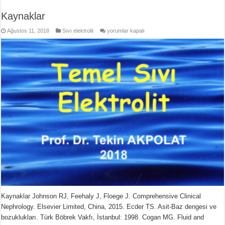
Kaynaklar
Kaynaklar
Ağustos 11, 2018
Sıvı elektrolit
yorumlar kapalı
için
Kaynaklar Johnson RJ, Feehaly J, Floege J. Comprehensive Clinical
Nephrology. Elsevier Limited, China, 2015. Ecder TS. Asit-Baz dengesi ve
bozuklukları. Türk Böbrek Vakfı, İstanbul: 1998. Cogan MG. Fluid and