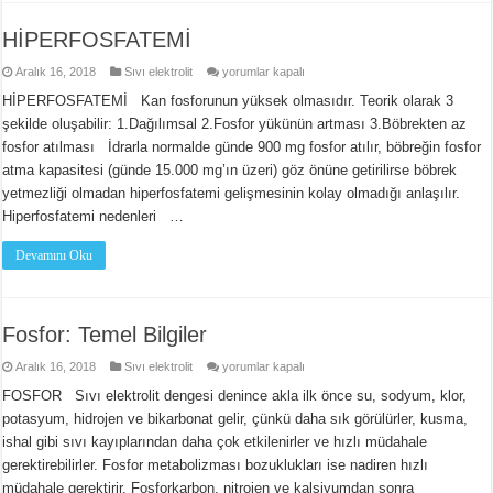
HİPERFOSFATEMİ
HİPERFOSFATEMİ
Aralık 16, 2018
Sıvı elektrolit
yorumlar kapalı
için
HİPERFOSFATEMİ Kan fosforunun yüksek olmasıdır. Teorik olarak 3
şekilde oluşabilir: 1.Dağılımsal 2.Fosfor yükünün artması 3.Böbrekten az
fosfor atılması İdrarla normalde günde 900 mg fosfor atılır, böbreğin fosfor
atma kapasitesi (günde 15.000 mg’ın üzeri) göz önüne getirilirse böbrek
yetmezliği olmadan hiperfosfatemi gelişmesinin kolay olmadığı anlaşılır.
Hiperfosfatemi nedenleri …
Devamını Oku
Fosfor: Temel Bilgiler
Fosfor:
Aralık 16, 2018
Sıvı elektrolit
yorumlar kapalı
Temel
Bilgiler
FOSFOR Sıvı elektrolit dengesi denince akla ilk önce su, sodyum, klor,
için
potasyum, hidrojen ve bikarbonat gelir, çünkü daha sık görülürler, kusma,
ishal gibi sıvı kayıplarından daha çok etkilenirler ve hızlı müdahale
gerektirebilirler. Fosfor metabolizması bozuklukları ise nadiren hızlı
müdahale gerektirir. Fosforkarbon, nitrojen ve kalsiyumdan sonra