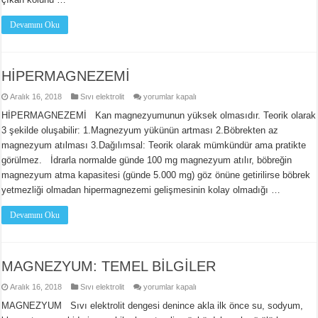
Devamını Oku
HİPERMAGNEZEMİ
HİPERMAGNEZEMİ
Aralık 16, 2018
Sıvı elektrolit
yorumlar kapalı
için
HİPERMAGNEZEMİ Kan magnezyumunun yüksek olmasıdır. Teorik olarak
3 şekilde oluşabilir: 1.Magnezyum yükünün artması 2.Böbrekten az
magnezyum atılması 3.Dağılımsal: Teorik olarak mümkündür ama pratikte
görülmez. İdrarla normalde günde 100 mg magnezyum atılır, böbreğin
magnezyum atma kapasitesi (günde 5.000 mg) göz önüne getirilirse böbrek
yetmezliği olmadan hipermagnezemi gelişmesinin kolay olmadığı …
Devamını Oku
MAGNEZYUM: TEMEL BİLGİLER
MAGNEZYUM:
Aralık 16, 2018
Sıvı elektrolit
yorumlar kapalı
TEMEL
BİLGİLER
MAGNEZYUM Sıvı elektrolit dengesi denince akla ilk önce su, sodyum,
için